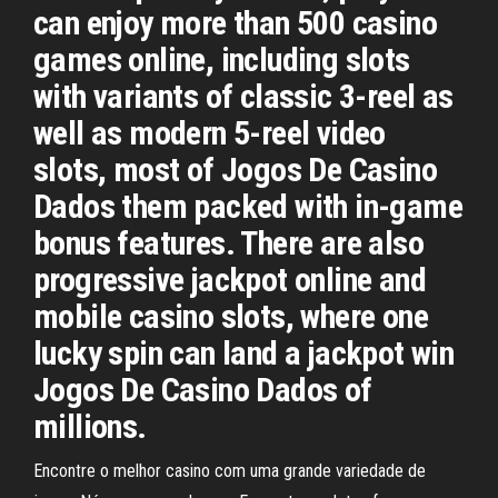
can enjoy more than 500 casino
games online, including slots
with variants of classic 3-reel as
well as modern 5-reel video
slots, most of Jogos De Casino
Dados them packed with in-game
bonus features. There are also
progressive jackpot online and
mobile casino slots, where one
lucky spin can land a jackpot win
Jogos De Casino Dados of
millions.
Encontre o melhor casino com uma grande variedade de