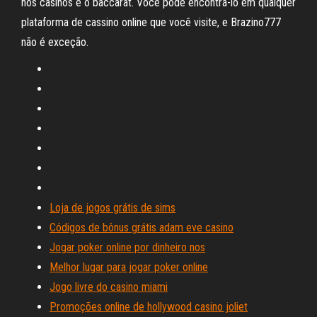
nos casinos é o baccarat. Você pode encontrá-lo em qualquer
plataforma de cassino online que você visite, e Brazino777
não é exceção.
Loja de jogos grátis de sims
Códigos de bônus grátis adam eve casino
Jogar poker online por dinheiro nos
Melhor lugar para jogar poker online
Jogo livre do casino miami
Promoções online de hollywood casino joliet