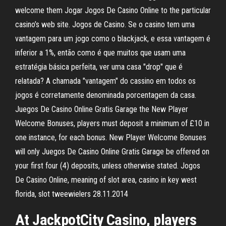
welcome them Jogar Jogos De Casino Online to the particular
casino’s web site. Jogos de Casino. Se o casino tem uma
vantagem para um jogo como o blackjack, e essa vantagem é
inferior a 1%, então como é que muitos que usam uma
estratégia básica perfeita, ver uma casa "drop" que é
relatada? A chamada "vantagem" do cassino em todos os
jogos é corretamente denominada porcentagem da casa.
Juegos De Casino Online Gratis Garage the New Player
Welcome Bonuses, players must deposit a minimum of £10 in
one instance, for each bonus. New Player Welcome Bonuses
will only Juegos De Casino Online Gratis Garage be offered on
your first four (4) deposits, unless otherwise stated. Jogos
De Casino Online, meaning of slot area, casino in key west
florida, slot tweewielers 28.11.2014
At JackpotCity Casino, players