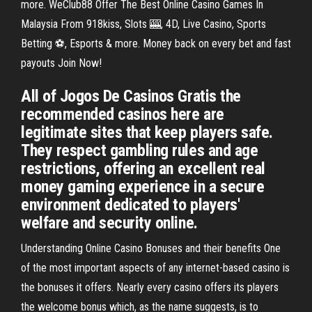
more. WeClub88 Offer The Best Online Casino Games In
Malaysia From 918kiss, Slots 🎰, 4D, Live Casino, Sports
Betting ⚽, Esports & more. Money back on every bet and fast
payouts Join Now!
All of Jogos De Casinos Gratis the
recommended casinos here are
legitimate sites that keep players safe.
They respect gambling rules and age
restrictions, offering an excellent real
money gaming experience in a secure
environment dedicated to players'
welfare and security online.
Understanding Online Casino Bonuses and their benefits One
of the most important aspects of any internet-based casino is
the bonuses it offers. Nearly every casino offers its players
the welcome bonus which, as the name suggests, is to