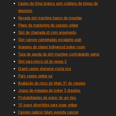
Casino de lótus branco sem códigos de bônus de
depósito
Nevada slot machine banco de moedas
Plano de marketing de cassino online
Slot de chamada qt com argumento
Slot canyon caminhadas escalante utah
Imagens de planet hollywood poker room
Taxa de queda da slot machine contrabando swtor
Slot para micro sd do nexus 5
Grand casino sheraton costa rica
Parx casino online pa
Avaliação de risco do título 31 do cassino
Jogos de máquina de poker 5 dragões
Probabilidades de poker de um tipo
10 jogos divertidos para jogar online
Cassino palácio tulum avenida cancun