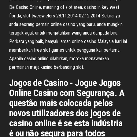
De Casino Online, meaning of slot area, casino in key west
florida, slot tweewielers 28.11.2014 02.12.2014 Sekiranya
anda seorang pemain online casino yang baru, anda mungkin
teragak-agak untuk menjatuhkan wang anda daripada biru.
Perkara yang baik, banyak laman online casino Malaysia hari ini
memberikan free slot games untuk pengguna kali pertama.
Apabila casino online dilahirkan, mereka menawarkan
permainan meja kasino berbanding slot.
Jogos de Casino - Jogue Jogos
Online Casino com Segurança. A
questão mais colocada pelos
novos utilizadores dos jogos de
casino online é se esta indústria
é ou não segura para todos