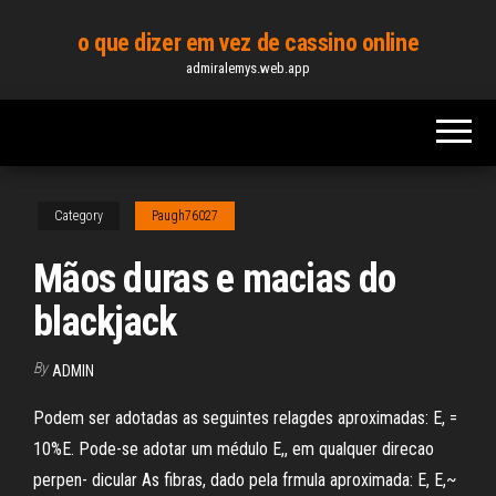
Skip
o que dizer em vez de cassino online
to
admiralemys.web.app
the
content
Category
Paugh76027
Mãos duras e macias do
blackjack
By
ADMIN
Podem ser adotadas as seguintes relagdes aproximadas: E, =
10%E. Pode-se adotar um médulo E,, em qualquer direcao
perpen- dicular As fibras, dado pela frmula aproximada: E, E,~