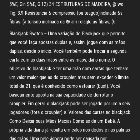
5%E, Gin S%E, G.12) 34 ESTRUTURAS DE MADEIRA, @ wo
Fig. 3.9 Resistencia & compressio (ou teagdo)inclinada &s
fibras: (a tensdo inclinada da ® am relaglo as fibras; (6
Blackjack Switch – Uma variação do Blackjack que permite
que você faça apostas duplas e, assim, jogue com as mãos
duplas, desde o início. Você também pode trocar a segunda
carta com as duas mãos entre as mãos, daí o nome. O
objetivo do blackjack é ter uma mão com cartas que tenham
um valor maior que as do croupier, mas sem exceder o limite
total de 21, que é conhecido como estourar (bust). Você
basicamente aposta na sua capacidade de derrotar o
croupier. Em geral, o blackjack pode ser jogado por um a seis
jogadores (fora o croupier) e. Valores das cartas no blackjack
Como Deixar suas Mãos Macias Como as de um Bebê. A
própria vida diária já resulta em calos nos dedos e nas palmas
das mãos. Uma pele áspera pode ser causada por