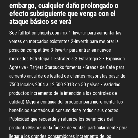
embargo, cualquier daño prolongado o
efecto subsiguiente que venga con el
ataque básico se verá
See full list on shopify.com.mx 1-Invertir para aumentar las
ventas en mercados existentes 2-Invertir para mejorar la
posición competitiva 3-Invertir para entrar en nuevos
mercados Estrategia 1 Estrategia 2 Estrategia 3 • Expansión
Agresiva • Tarjeta Starbucks fomenta • Granos de Café para
aumento anual de de lealtad de clientes mayoristas pasar de
7500 locales 2004 a 12.500 2013 en 50 países • Variedad
productos Incremento de la intención a los controles de
calidad) Mejora continua del producto para incrementar los
beneficios aportados al consumidor y reducir sus costes
Publicidad que recuerde y refuerce los beneficios del
producto Mejora de la fuerza de ventas, particularmente para
llegar a los grandes consumidores Incremento de los