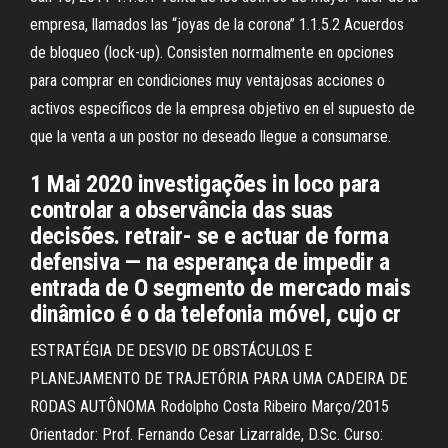
empresa, llamados las “joyas de la corona” 1.1.5.2 Acuerdos
de bloqueo (lock-up). Consisten normalmente en opciones
para comprar en condiciones muy ventajosas acciones o
activos específicos de la empresa objetivo en el supuesto de
que la venta a un postor no deseado llegue a consumarse.
1 Mai 2020 investigações in loco para
controlar a observância das suas
decisões. retrair- se e actuar de forma
defensiva — na esperança de impedir a
entrada de O segmento de mercado mais
dinâmico é o da telefonia móvel, cujo cr
ESTRATÉGIA DE DESVIO DE OBSTÁCULOS E
PLANEJAMENTO DE TRAJETÓRIA PARA UMA CADEIRA DE
RODAS AUTÔNOMA Rodolpho Costa Ribeiro Março/2015
Orientador: Prof. Fernando Cesar Lizarralde, D.Sc. Curso: