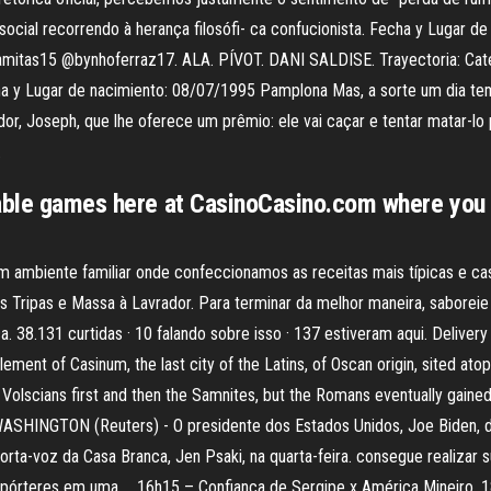
social recorrendo à herança filosófi- ca confucionista. Fecha y Lugar d
llamitas15 @bynhoferraz17. ALA. PÍVOT. DANI SALDISE. Trayectoria: Cate
cha y Lugar de nacimiento: 08/07/1995 Pamplona Mas, a sorte um dia tem
, Joseph, que lhe oferece um prêmio: ele vai caçar e tentar matar-lo p
.
table games here at CasinoCasino.com where you
ambiente familiar onde confeccionamos as receitas mais típicas e cas
 Tripas e Massa à Lavrador. Para terminar da melhor maneira, saboreie
a. 38.131 curtidas · 10 falando sobre isso · 137 estiveram aqui. Deliv
tlement of Casinum, the last city of the Latins, of Oscan origin, sited ato
Volscians first and then the Samnites, but the Romans eventually gained 
 BC WASHINGTON (Reuters) - O presidente dos Estados Unidos, Joe Biden
ta-voz da Casa Branca, Jen Psaki, na quarta-feira. consegue realizar su
epórteres em uma … 16h15 – Confiança de Sergipe x América Mineiro. 1