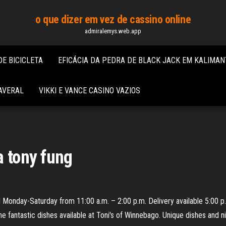
o que dizer em vez de cassino online
admiralemys.web.app
E BICICLETA
EFICÁCIA DA PEDRA DE BLACK JACK EM KALIMA
AVERAL
VIKKI E VANCE CASINO VAZIOS
a tony fung
 Monday-Saturday from 11:00 a.m. – 2:00 p.m. Delivery available 5:00 p.
e fantastic dishes available at Toni's of Winnebago. Unique dishes and nig