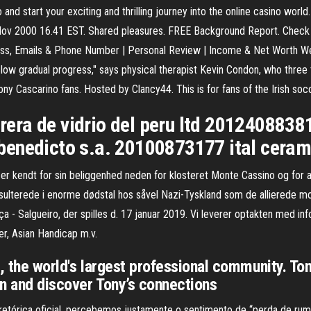
o and start your exciting and thrilling journey into the online casino wor
 5 Nov 2000 16.41 EST. Shared pleasures. FREE Background Report. Check 
ss, Emails & Phone Number | Personal Review | Income & Net Worth We ar
 slow gradual progress," says physical therapist Kevin Condon, who thre
Tony Cascarino fans. Hosted by Clancy44. This is for fans of the Irish 
ra de vidrio del peru ltd 20124088381
enedicto s.a. 20100873177 ital ceram
en er kendt for sin beliggenhed neden for klosteret Monte Cassino og fo
esulterede i enorme dødstal hos såvel Nazi-Tyskland som de allierede 
a - Salgueiro, der spilles d. 17 januar 2019. Vi leverer optakten med in
r, Asian Handicap m.v.
, the world's largest professional community. Tony
In and discover Tony’s connections
retórica oficial, percebemos justamente o sentimento de “perda de rum