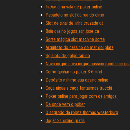
Iniciar uma sala de poker online
Pesadelo no slot da rua do olmo
Slot de sinal de linha cruzada qt
Baía casino jogos san jose ca
Sorte mágica slot machine sorte
Arquiteto do cassino de mar del plata
Sg slots de golpe rápido
Nova iorque nova iorque cassino montanha rus
Como ganhar no poker 3 6 limit
Depósito mínimo eua casino online
Caça-níqueis caça-fantasmas trucchi
Poker online para jogar com os amigos
De onde vem o poker
O segredo da roleta thomas westerburg
Jogar 21 online grátis
Par de pôquer de 3 cartas mais