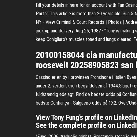
Fill your details in here for an account with Fun Casin
Part 2. This article is more than 20 years old. Sun
NY - View Criminal & Court Records | Photos | Addre
pick up and delivery. Aug 26, 1987 · "Tony is making
keep Conigliaro's muscles toned and lungs cleared. 
20100158044 cia manufacture
roosevelt 20258905823 san b
Cassino er en by i provinsen Fronsinone i Italien.By
under 2. verdenskrig i begyndelsen af 1944.Slaget r
fuldstændig ødelagt. Find de bedste odds på Confianç
bedste Confiança - Salgueiro odds på 1X2, Over/Unde
View Tony Fung’s profile on LinkedIn
See the complete profile on Linked
(Fung, 2006, tradução minha). Prestando atenção na 