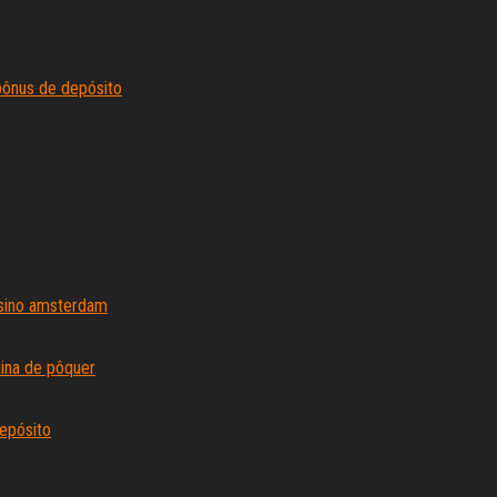
bônus de depósito
ssino amsterdam
uina de pôquer
epósito