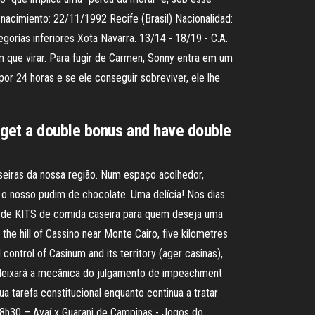
e nacimiento: 22/11/1992 Recife (Brasil) Nacionalidad:
gorías inferiores Xota Navarra. 13/14 - 18/19 - C.A.
 que virar. Para fugir de Carmen, Sonny entra em um
or 24 horas e se ele conseguir sobreviver, ele lhe
 get a double bonus and have double
eiras da nossa região. Num espaço acolhedor,
 o nosso pudim de chocolate. Uma delícia! Nos dias
ery de KITS de comida caseira para quem deseja uma
p the hill of Cassino near Monte Cairo, five kilometres
control of Casinum and its territory (ager casinas),
, deixará a mecânica do julgamento de impeachment
a tarefa constitucional enquanto continua a tratar
8h30 – Avaí x Guarani de Campinas - Jogos do