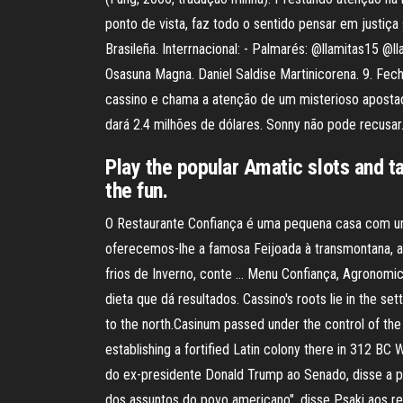
ponto de vista, faz todo o sentido pensar em justiça 
Brasileña. Interrnacional: - Palmarés: @llamitas15 @
Osasuna Magna. Daniel Saldise Martinicorena. 9. Fe
cassino e chama a atenção de um misterioso apostador
dará 2.4 milhões de dólares. Sonny não pode recusar
Play the popular Amatic slots and 
the fun.
O Restaurante Confiança é uma pequena casa com um 
oferecemos-lhe a famosa Feijoada à transmontana, as
frios de Inverno, conte … Menu Confiança, Agronomic
dieta que dá resultados. Cassino's roots lie in the set
to the north.Casinum passed under the control of the 
establishing a fortified Latin colony there in 312
do ex-presidente Donald Trump ao Senado, disse a por
dos assuntos do povo americano", disse Psaki aos r