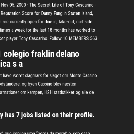
ld. Nov 05, 2000 · The Secret Life of Tony Cascarino -
Reputation Score for Danny Fung in Staten Island,
e currently open for dine in, take-out, curbside
e times a week for the last 18 months has worked to
soccer player Tony Cascarino. Follow 10 MEMBERS 563
 colegio fraklin delano
ica s a
r at have været slagmark for slaget om Monte Cassino
modstandere, og byen Cassino blev næsten
formationer om kampen, H2H statistikker og alle de
 has 7 jobs listed on their profile.
o” que implica uma “perda da moral” e, sob esse