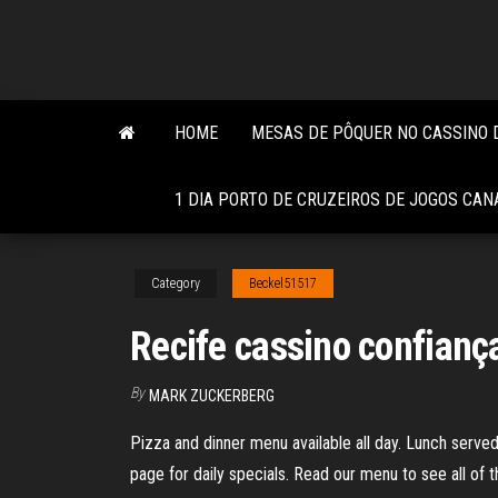
Skip
to
the
content
HOME
MESAS DE PÔQUER NO CASSINO D
1 DIA PORTO DE CRUZEIROS DE JOGOS CAN
Category
Beckel51517
Recife cassino confianç
By
MARK ZUCKERBERG
Pizza and dinner menu available all day. Lunch served
page for daily specials. Read our menu to see all of th