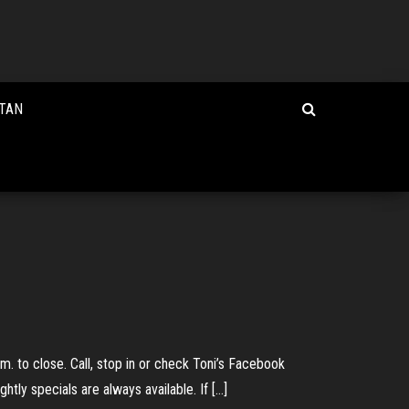
NTAN
m. to close. Call, stop in or check Toni’s Facebook
htly specials are always available. If […]